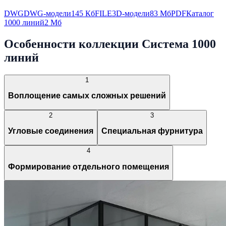
DWG
DWG-модели
145 Кб
FILE
3D-модели
83 Мб
PDF
Каталог
1000 линий
2 Мб
Особенности коллекции Система 1000
линий
1
Воплощение самых сложных решений
2
3
Угловые соединения
Специальная фурнитура
4
Формирование отдельного помещения