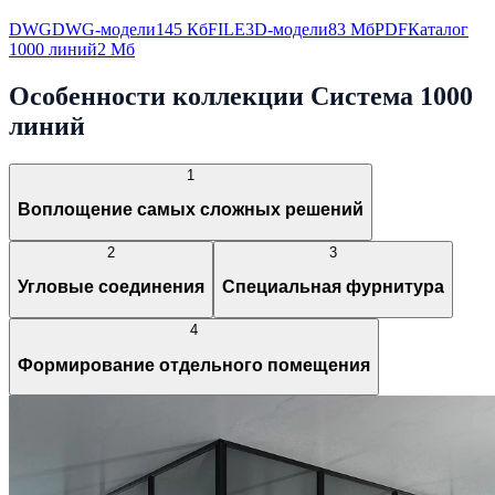
DWG
DWG-модели
145 Кб
FILE
3D-модели
83 Мб
PDF
Каталог
1000 линий
2 Мб
Особенности коллекции Система 1000
линий
1
Воплощение самых сложных решений
2
3
Угловые соединения
Специальная фурнитура
4
Формирование отдельного помещения