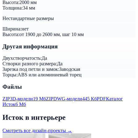
Высота:
2000 мм
Толщина:
34 мм
Нестандартные размеры
Ширина:
нет
Высота:
от 1900 до 2600 мм, шаг 10 мм
Другая информация
Двухстворчатость:
Да
Створки разного размера:
Да
Зарезка под петли и замок:
Заводская
Торцы:
ABS или алюминиевый торец
Файлы
ZIP
3D-модели
19 Мб
ZIP
DWG-модели
445 Кб
PDF
Каталог
Исток
6 Мб
Исток в интерьере
Смотреть все дизайн-проекты →