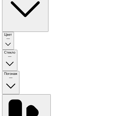
Цвет
—
Стекло
—
Погонаж
—