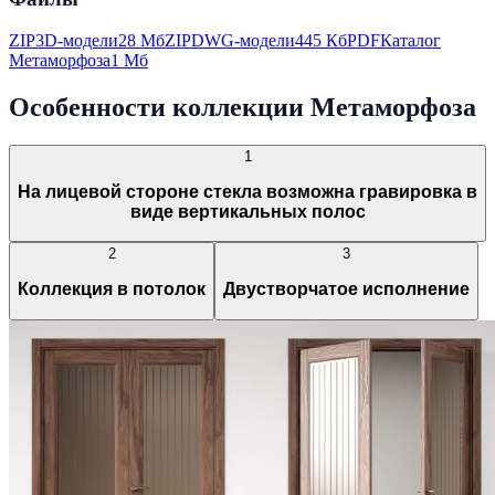
ZIP
3D-модели
28 Мб
ZIP
DWG-модели
445 Кб
PDF
Каталог
Метаморфоза
1 Мб
Особенности коллекции Метаморфоза
1
На лицевой стороне стекла возможна гравировка в
виде вертикальных полос
2
3
Коллекция в потолок
Двустворчатое исполнение