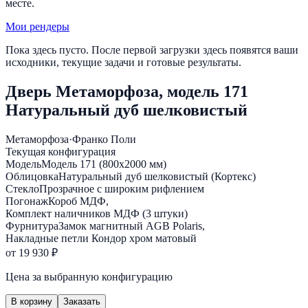
месте.
Мои рендеры
Пока здесь пусто. После первой загрузки здесь появятся ваши
исходники, текущие задачи и готовые результаты.
Дверь Метаморфоза, модель 171
Натуральный дуб шелковистый
Метаморфоза
·
Франко Поли
Текущая конфигурация
Модель
Модель 171 (800х2000 мм)
Облицовка
Натуральный дуб шелковистый (Кортекс)
Стекло
Прозрачное с широким рифлением
Погонаж
Короб МДФ,
Комплект наличников МДФ (3 штуки)
Фурнитура
Замок магнитный AGB Polaris,
Накладные петли Кондор хром матовый
от 19 930 ₽
Цена за выбранную конфигурацию
В корзину
Заказать