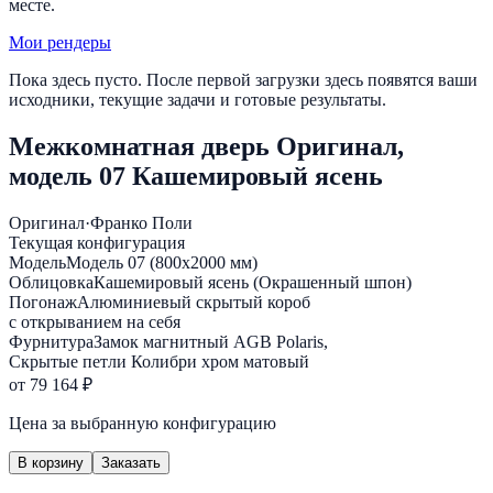
месте.
Мои рендеры
Пока здесь пусто. После первой загрузки здесь появятся ваши
исходники, текущие задачи и готовые результаты.
Межкомнатная дверь Оригинал,
модель 07 Кашемировый ясень
Оригинал
·
Франко Поли
Текущая конфигурация
Модель
Модель 07 (800х2000 мм)
Облицовка
Кашемировый ясень (Окрашенный шпон)
Погонаж
Алюминиевый скрытый короб
с открыванием на себя
Фурнитура
Замок магнитный AGB Polaris,
Скрытые петли Колибри хром матовый
от 79 164 ₽
Цена за выбранную конфигурацию
В корзину
Заказать