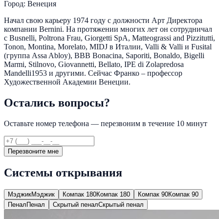
Город: Венеция
Начал свою карьеру 1974 году с должности Арт Директора
компании Bernini. На протяжении многих лет он сотрудничал
с Busnelli, Poltrona Frau, Giorgetti SpA, Matteograssi and Pizzitutti,
Tonon, Montina, Morelato, MIDJ в Италии, Valli & Valli и Fusital
(группа Assa Abloy), BBB Bonacina, Saporiti, Bonaldo, Bigelli
Marmi, Stilnovo, Giovannetti, Bellato, IPE di Zolapredosa
Mandelli1953 и другими. Сейчас Франко – профессор
Художественной Академии Венеции.
Остались вопросы?
Оставьте номер телефона — перезвоним в течение 10 минут
Перезвоните мне
Системы открывания
Мэджик
Мэджик
Компак 180
Компак 180
Компак 90
Компак 90
Пенал
Пенал
Скрытый пенал
Скрытый пенал