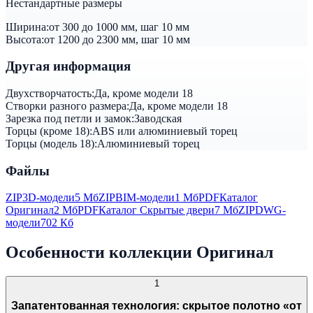
Нестандартные размеры
Ширина:
от 300 до 1000 мм, шаг 10 мм
Высота:
от 1200 до 2300 мм, шаг 10 мм
Другая информация
Двухстворчатость:
Да, кроме модели 18
Створки разного размера:
Да, кроме модели 18
Зарезка под петли и замок:
Заводская
Торцы (кроме 18):
ABS или алюминиевый торец
Торцы (модель 18):
Алюминиевый торец
Файлы
ZIP
3D-модели
5 Мб
ZIP
BIM-модели
1 Мб
PDF
Каталог
Оригинал
2 Мб
PDF
Каталог Скрытые двери
7 Мб
ZIP
DWG-
модели
702 Кб
Особенности коллекции Оригинал
1
Запатентованная технология: скрытое полотно «от