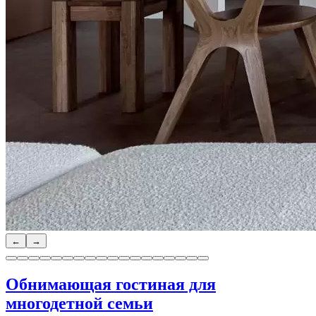
←
→
Обнимающая гостиная для
многодетной семьи