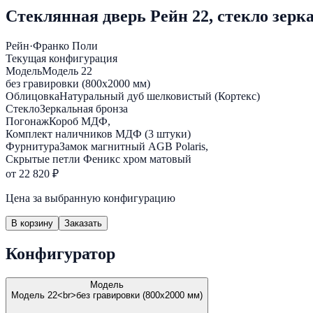
Стеклянная дверь Рейн 22, стекло зерк
Рейн
·
Франко Поли
Текущая конфигурация
Модель
Модель 22
без гравировки (800х2000 мм)
Облицовка
Натуральный дуб шелковистый (Кортекс)
Стекло
Зеркальная бронза
Погонаж
Короб МДФ,
Комплект наличников МДФ (3 штуки)
Фурнитура
Замок магнитный AGB Polaris,
Скрытые петли Феникс хром матовый
от 22 820 ₽
Цена за выбранную конфигурацию
В корзину
Заказать
Конфигуратор
Модель
Модель 22<br>без гравировки (800х2000 мм)