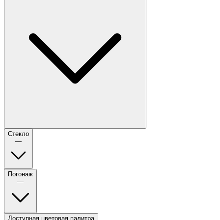
Стекло
—
Погонаж
—
Доступная цветовая палитра