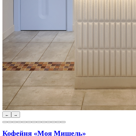
←
→
Кофейня «Моя Мишель»