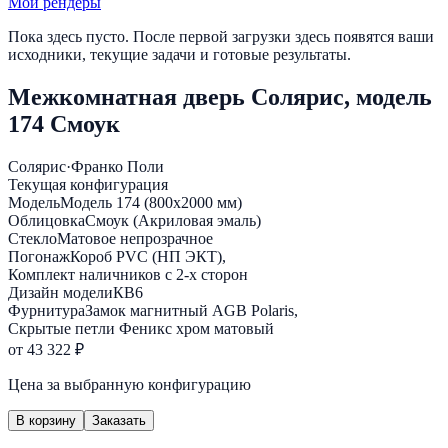
Мои рендеры
Пока здесь пусто. После первой загрузки здесь появятся ваши
исходники, текущие задачи и готовые результаты.
Межкомнатная дверь Солярис, модель
174 Смоук
Солярис
·
Франко Поли
Текущая конфигурация
Модель
Модель 174 (800х2000 мм)
Облицовка
Смоук (Акриловая эмаль)
Стекло
Матовое непрозрачное
Погонаж
Короб PVC (НП ЭКТ),
Комплект наличников с 2-х сторон
Дизайн модели
КВ6
Фурнитура
Замок магнитный AGB Polaris,
Скрытые петли Феникс хром матовый
от 43 322 ₽
Цена за выбранную конфигурацию
В корзину
Заказать