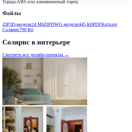
Торцы:
ABS или алюминиевый торец
Файлы
ZIP
3D-модели
24 Мб
ZIP
DWG-модели
445 Кб
PDF
Каталог
Солярис
790 Кб
Солярис в интерьере
Смотреть все дизайн-проекты →