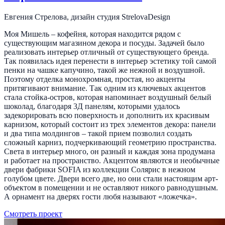
Евгения Стрелова, дизайн студия StrelovaDesign
Моя Мишель – кофейня, которая находится рядом с
существующим магазином декора и посуды. Задачей было
реализовать интерьер отличный от существующего бренда.
Так появилась идея перенести в интерьер эстетику той самой
пенки на чашке капучино, такой же нежной и воздушной.
Поэтому отделка монохромная, простая, но акценты
притягивают внимание. Так одним из ключевых акцентов
стала стойка-остров, которая напоминает воздушный белый
шоколад, благодаря 3Д панелям, которыми удалось
задекорировать всю поверхность и дополнить их красивым
карнизом, который состоит из трех элементов декора: панели
и два типа молдингов – такой прием позволил создать
сложный карниз, подчеркивающий геометрию пространства.
Света в интерьер много, он разный и каждая зона продумана
и работает на пространство. Акцентом являются и необычные
двери фабрики SOFIA из коллекции Солярис в нежном
голубом цвете. Двери всего две, но они стали настоящим арт-
объектом в помещении и не оставляют никого равнодушным.
А орнамент на дверях гости любя называют «ложечка».
Смотреть проект