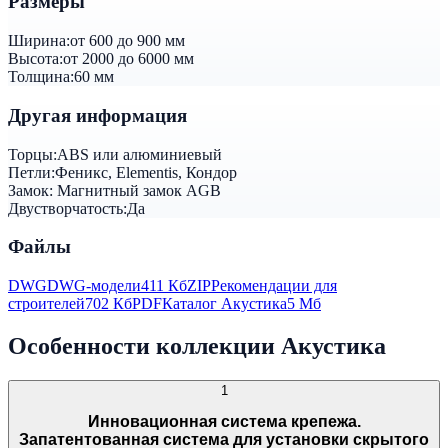
Размеры
Ширина:
от 600 до 900 мм
Высота:
от 2000 до 6000 мм
Толщина:
60 мм
Другая информация
Торцы:
ABS или алюминиевый
Петли:
Феникс, Elementis, Кондор
Замок:
Магнитный замок AGB
Двустворчатость:
Да
Файлы
DWG
DWG-модели
411 Кб
ZIP
Рекомендации для
строителей
702 Кб
PDF
Каталог Акустика
5 Мб
Особенности коллекции Акустика
1
Инновационная система крепежа.
Запатентованная система для установки скрытого