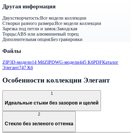
Другая информация
Двухстворчатость:
Все модели коллекции
Створки разного размера:
Все модели коллекции
Зарезка под петли и замок:
Заводская
Торцы:
ABS или алюминиевый торец
Дополнительная опция:
Без гравировки
Файлы
ZIP
3D-модели
14 Мб
ZIP
DWG-модели
445 Кб
PDF
Каталог
Элегант
747 Кб
Особенности коллекции Элегант
1
Идеальные стыки без зазоров и щелей
2
Стекло без зеленого оттенка