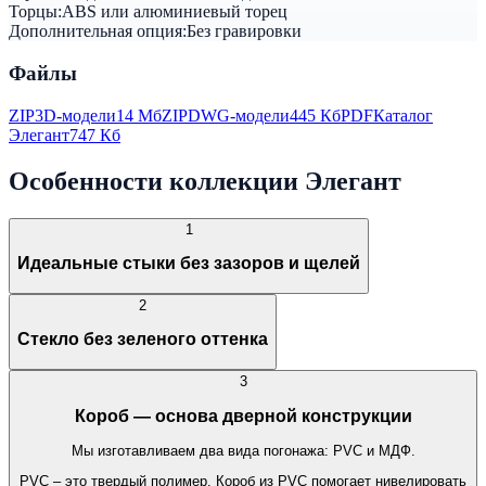
Торцы:
ABS или алюминиевый торец
Дополнительная опция:
Без гравировки
Файлы
ZIP
3D-модели
14 Мб
ZIP
DWG-модели
445 Кб
PDF
Каталог
Элегант
747 Кб
Особенности коллекции Элегант
1
Идеальные стыки без зазоров и щелей
2
Стекло без зеленого оттенка
3
Короб — основа дверной конструкции
Мы изготавливаем два вида погонажа: PVC и МДФ.
PVC – это твердый полимер. Короб из PVC помогает нивелировать