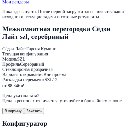
Мои рендеры
Пока здесь пусто. После первой загрузки здесь появятся ваши
исходники, текущие задачи и готовые результаты.
Межкомнатная перегородка Сёдзи
Лайт szl, серебряный
Сёдзи Лайт
·
Гарсия Кумини
Текущая конфигурация
Модель
SZL
Профиль
Серебряный
Стекло
Бронза прозрачная
Вариант открывания
Вне проёма
Раскладка перемычек
SZL12
от 88 346 ₽
Цена указана за м2
Цена в регионах отличается, уточняйте в ближайшем салоне
В корзину
Заказать
Конфигуратор