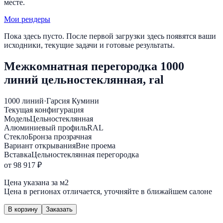
месте.
Мои рендеры
Пока здесь пусто. После первой загрузки здесь появятся ваши
исходники, текущие задачи и готовые результаты.
Межкомнатная перегородка 1000
линий цельностеклянная, ral
1000 линий
·
Гарсия Кумини
Текущая конфигурация
Модель
Цельностеклянная
Алюминиевый профиль
RAL
Стекло
Бронза прозрачная
Вариант открывания
Вне проема
Вставка
Цельностеклянная перегородка
от 98 917 ₽
Цена указана за м2
Цена в регионах отличается, уточняйте в ближайшем салоне
В корзину
Заказать