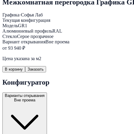
Межкомнатная перегородка Графика GR
Графика
·
Софья Лаб
Текущая конфигурация
Модель
GR1
Алюминиевый профиль
RAL
Стекло
Серое прозрачное
Вариант открывания
Вне проема
от 93 940 ₽
Цена указана за м2
В корзину
Заказать
Конфигуратор
Варианты открывания
Вне проема