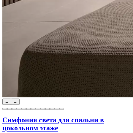
←
→
Симфония света для спальни в
цокольном этаже