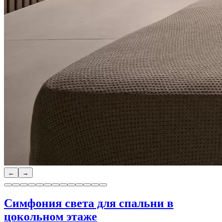
←
→
Симфония света для спальни в
цокольном этаже