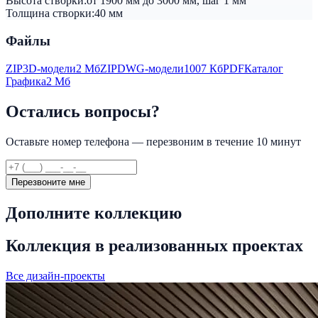
Высота створки:
от 1900 мм до 3000 мм, шаг 1 мм
Толщина створки:
40 мм
Файлы
ZIP
3D-модели
2 Мб
ZIP
DWG-модели
1007 Кб
PDF
Каталог
Графика
2 Мб
Остались вопросы?
Оставьте номер телефона — перезвоним в течение 10 минут
Перезвоните мне
Дополните коллекцию
Коллекция в реализованных проектах
Все дизайн-проекты