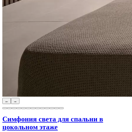
←
→
Симфония света для спальни в
цокольном этаже