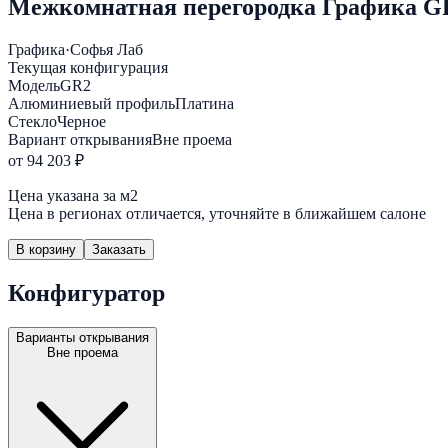
Межкомнатная перегородка Графика GR
Графика
·
Софья Лаб
Текущая конфигурация
Модель
GR2
Алюминиевый профиль
Платина
Стекло
Черное
Вариант открывания
Вне проема
от 94 203 ₽
Цена указана за м2
Цена в регионах отличается, уточняйте в ближайшем салоне
В корзину
Заказать
Конфигуратор
Варианты открывания
Вне проема