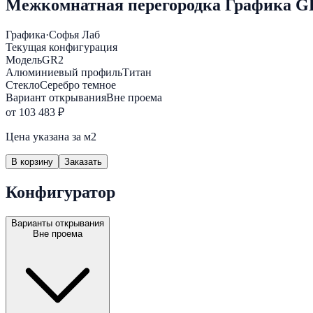
Межкомнатная перегородка Графика GR
Графика
·
Софья Лаб
Текущая конфигурация
Модель
GR2
Алюминиевый профиль
Титан
Стекло
Серебро темное
Вариант открывания
Вне проема
от 103 483 ₽
Цена указана за м2
В корзину
Заказать
Конфигуратор
Варианты открывания
Вне проема