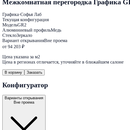
Межкомнатная перегородка Графика GR
Графика
·
Софья Лаб
Текущая конфигурация
Модель
GR2
Алюминиевый профиль
Медь
Стекло
Зеркало
Вариант открывания
Вне проема
от 94 203 ₽
Цена указана за м2
Цена в регионах отличается, уточняйте в ближайшем салоне
В корзину
Заказать
Конфигуратор
Варианты открывания
Вне проема