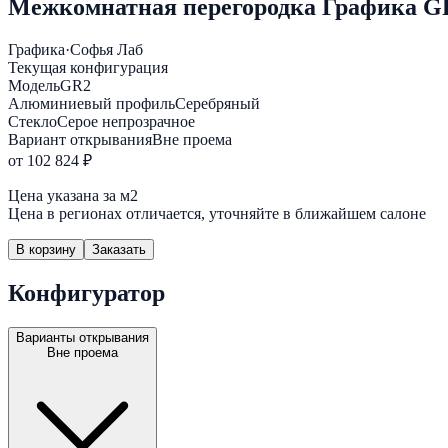
Межкомнатная перегородка Графика G
Графика
·
Софья Лаб
Текущая конфигурация
Модель
GR2
Алюминиевый профиль
Серебряный
Стекло
Серое непрозрачное
Вариант открывания
Вне проема
от 102 824 ₽
Цена указана за м2
Цена в регионах отличается, уточняйте в ближайшем салоне
В корзину
Заказать
Конфигуратор
Варианты открывания
Вне проема