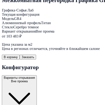
Межкомнатная перегородка Графика GR
Графика
·
Софья Лаб
Текущая конфигурация
Модель
GR4
Алюминиевый профиль
Титан
Стекло
Серебро темное
Вариант открывания
Вне проема
от 103 483 ₽
Цена указана за м2
Цена в регионах отличается, уточняйте в ближайшем салоне
В корзину
Заказать
Конфигуратор
Варианты открывания
Вне проема