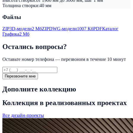
Высота створки:
от 1900 мм до 3000 мм, шаг 1 мм
Толщина створки:
40 мм
Файлы
ZIP
3D-модели
2 Мб
ZIP
DWG-модели
1007 Кб
PDF
Каталог
Графика
2 Мб
Остались вопросы?
Оставьте номер телефона — перезвоним в течение 10 минут
Перезвоните мне
Дополните коллекцию
Коллекция в реализованных проектах
Все дизайн-проекты