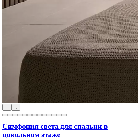
←
→
Симфония света для спальни в
цокольном этаже