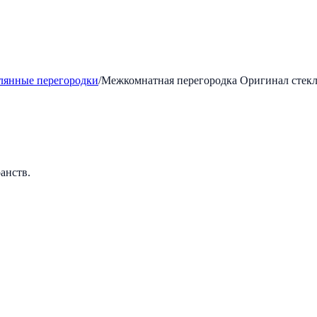
лянные перегородки
/
Межкомнатная перегородка Оригинал стекля
анств.