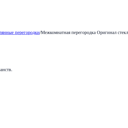
лянные перегородки
/
Межкомнатная перегородка Оригинал стекля
анств.