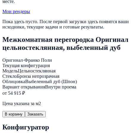
месте.
Мои рендеры
Пока здесь пусто. После первой загрузки здесь появятся ваши
исходники, текущие задачи и готовые результаты.
Межкомнатная перегородка Оригинал
цельностеклянная, выбеленный дуб
Оригинал
·
Франко Поли
Текущая конфигурация
Модель
Цельностеклянная
Стекло
Бронза непрозрачная
Облицовка
Выбеленный дуб (Шпон)
Вариант открывания
Внутри проема
от 54 915 ₽
Цена указана за м2
В корзину
Заказать
Конфигуратор