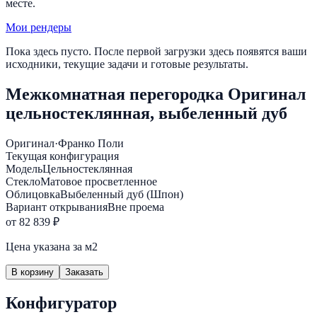
месте.
Мои рендеры
Пока здесь пусто. После первой загрузки здесь появятся ваши
исходники, текущие задачи и готовые результаты.
Межкомнатная перегородка Оригинал
цельностеклянная, выбеленный дуб
Оригинал
·
Франко Поли
Текущая конфигурация
Модель
Цельностеклянная
Стекло
Матовое просветленное
Облицовка
Выбеленный дуб (Шпон)
Вариант открывания
Вне проема
от 82 839 ₽
Цена указана за м2
В корзину
Заказать
Конфигуратор