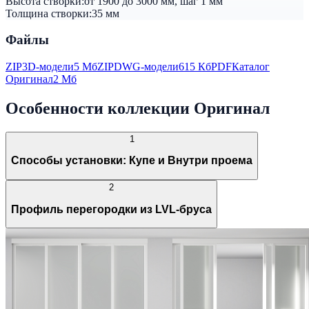
Высота створки:
от 1900 до 3000 мм, шаг 1 мм
Толщина створки:
35 мм
Файлы
ZIP
3D-модели
5 Мб
ZIP
DWG-модели
615 Кб
PDF
Каталог
Оригинал
2 Мб
Особенности коллекции Оригинал
1
Способы установки: Купе и Внутри проема
2
Профиль перегородки из LVL-бруса