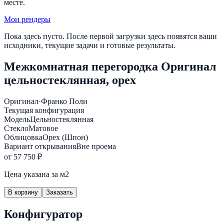
месте.
Мои рендеры
Пока здесь пусто. После первой загрузки здесь появятся ваши
исходники, текущие задачи и готовые результаты.
Межкомнатная перегородка Оригинал
цельностеклянная, орех
Оригинал
·
Франко Поли
Текущая конфигурация
Модель
Цельностеклянная
Стекло
Матовое
Облицовка
Орех (Шпон)
Вариант открывания
Вне проема
от 57 750 ₽
Цена указана за м2
В корзину
Заказать
Конфигуратор