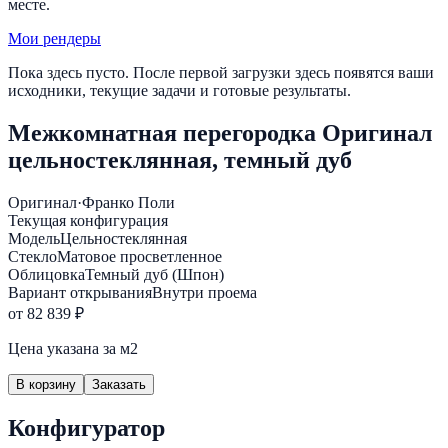
месте.
Мои рендеры
Пока здесь пусто. После первой загрузки здесь появятся ваши
исходники, текущие задачи и готовые результаты.
Межкомнатная перегородка Оригинал
цельностеклянная, темный дуб
Оригинал
·
Франко Поли
Текущая конфигурация
Модель
Цельностеклянная
Стекло
Матовое просветленное
Облицовка
Темный дуб (Шпон)
Вариант открывания
Внутри проема
от 82 839 ₽
Цена указана за м2
В корзину
Заказать
Конфигуратор