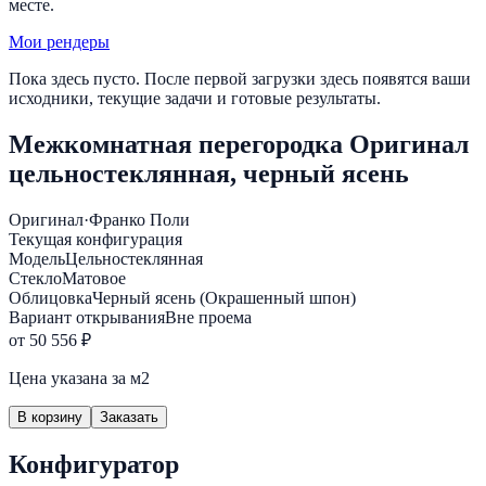
месте.
Мои рендеры
Пока здесь пусто. После первой загрузки здесь появятся ваши
исходники, текущие задачи и готовые результаты.
Межкомнатная перегородка Оригинал
цельностеклянная, черный ясень
Оригинал
·
Франко Поли
Текущая конфигурация
Модель
Цельностеклянная
Стекло
Матовое
Облицовка
Черный ясень (Окрашенный шпон)
Вариант открывания
Вне проема
от 50 556 ₽
Цена указана за м2
В корзину
Заказать
Конфигуратор