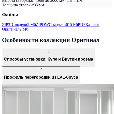
Высота створки:
от 1900 до 3000 мм, шаг 1 мм
Толщина створки:
35 мм
Файлы
ZIP
3D-модели
5 Мб
ZIP
DWG-модели
615 Кб
PDF
Каталог
Оригинал
2 Мб
Особенности коллекции Оригинал
1
Способы установки: Купе и Внутри проема
2
Профиль перегородки из LVL-бруса