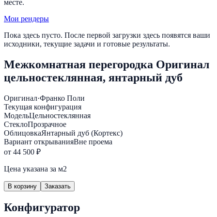
месте.
Мои рендеры
Пока здесь пусто. После первой загрузки здесь появятся ваши
исходники, текущие задачи и готовые результаты.
Межкомнатная перегородка Оригинал
цельностеклянная, янтарный дуб
Оригинал
·
Франко Поли
Текущая конфигурация
Модель
Цельностеклянная
Стекло
Прозрачное
Облицовка
Янтарный дуб (Кортекс)
Вариант открывания
Вне проема
от 44 500 ₽
Цена указана за м2
В корзину
Заказать
Конфигуратор