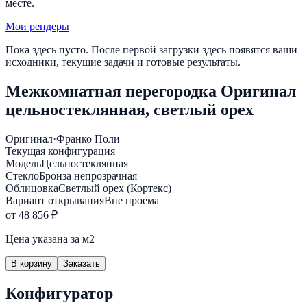
месте.
Мои рендеры
Пока здесь пусто. После первой загрузки здесь появятся ваши
исходники, текущие задачи и готовые результаты.
Межкомнатная перегородка Оригинал
цельностеклянная, светлый орех
Оригинал
·
Франко Поли
Текущая конфигурация
Модель
Цельностеклянная
Стекло
Бронза непрозрачная
Облицовка
Светлый орех (Кортекс)
Вариант открывания
Вне проема
от 48 856 ₽
Цена указана за м2
В корзину
Заказать
Конфигуратор