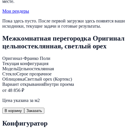
месте.
Мои рендеры
Пока здесь пусто. После первой загрузки здесь появятся ваши
исходники, текущие задачи и готовые результаты.
Межкомнатная перегородка Оригинал
цельностеклянная, светлый орех
Оригинал
·
Франко Поли
Текущая конфигурация
Модель
Цельностеклянная
Стекло
Серое прозрачное
Облицовка
Светлый орех (Кортекс)
Вариант открывания
Внутри проема
от 48 856 ₽
Цена указана за м2
В корзину
Заказать
Конфигуратор