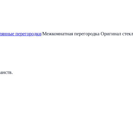
лянные перегородки
/
Межкомнатная перегородка Оригинал стекля
анств.