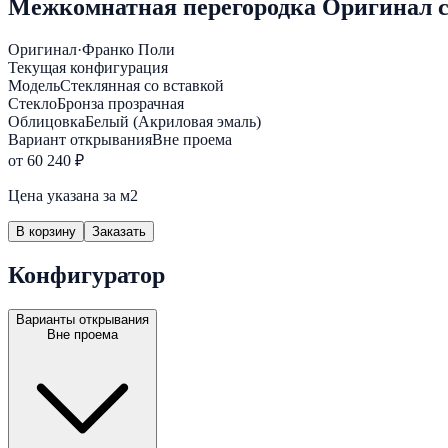
Межкомнатная перегородка Оригинал с
Оригинал
·
Франко Поли
Текущая конфигурация
Модель
Стеклянная со вставкой
Стекло
Бронза прозрачная
Облицовка
Белый (Акриловая эмаль)
Вариант открывания
Вне проема
от 60 240 ₽
Цена указана за м2
В корзину
Заказать
Конфигуратор
Варианты открывания
Вне проема