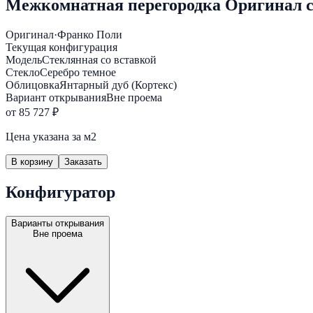
Межкомнатная перегородка Оригинал с
Оригинал
·
Франко Поли
Текущая конфигурация
Модель
Стеклянная со вставкой
Стекло
Серебро темное
Облицовка
Янтарный дуб (Кортекс)
Вариант открывания
Вне проема
от 85 727 ₽
Цена указана за м2
В корзину
Заказать
Конфигуратор
Варианты открывания
Вне проема