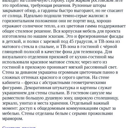
выходит на солнечную сторону. При жарком ростовском лете
это проблема, требующая решения. Рулонные шторы
закрывают обзор, а гардины быстро выгорают, но не спасают
от солнца. Идеально подошли темно-серые жалюзи: в
горизонтальном положении они не портят вид, хорошо
отражают солнечное тепло, а их цветовая гамма поддерживает
общее стилевое решение. Вся корпусная мебель для проекта
изготовлена по нашим эскизам. Это и фрезерованные фасады
в детской, и полки с зарезкой под 45 градусов, и ТВ-зона из
матового стекла в спальне, и ТВ-зона в гостиной с чёрной
глянцевой полосой в качестве фона для телевизора. Для
визуального отделения прихожей от кухни-гостиной мы
использовали красивое матовое стекло; через него из
гостиной в прихожую проникает мягкий рассеянный свет.
Стена за диваном украшена огромным цветочным панно в
сложных оттенках красного и серого цветов. На стене
кабинета – фреска с абстрактными геометрическими
фигурами. Декоративная штукатурка и картины служат
украшением для стены спальни. В гостевом санузле мы
разместили большую душевую зону, широкую столешницу,
зеркало, унитаз и места хранения. Отдельный важный
момент: доступ к общедомовым коммуникациям скрыт за
мебелью. Стены отделаны белым с серыми прожилками
мрамором.